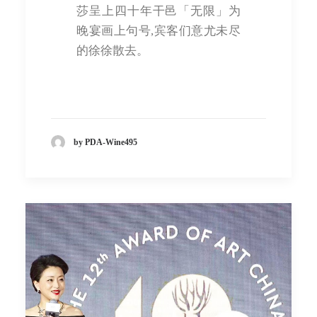
莎呈上四十年干邑「无限」为
晚宴画上句号,宾客们意尤未尽
的徐徐散去。
by PDA-Wine495