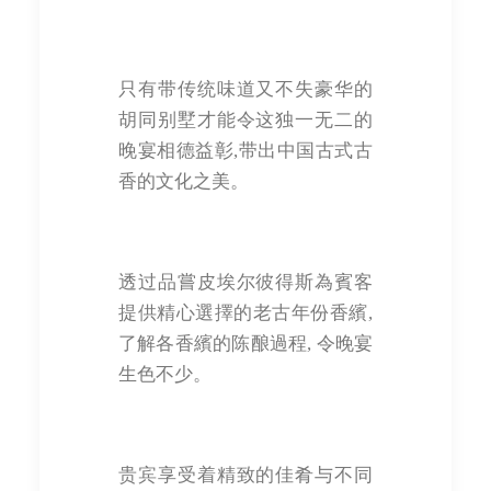
只有带传统味道又不失豪华的
胡同别墅才能令这独一无二的
晚宴相德益彰,带出中国古式古
香的文化之美。
透过品嘗皮埃尔彼得斯為賓客
提供精心選擇的老古年份香繽,
了解各香繽的陈酿過程, 令晚宴
生色不少。
贵宾享受着精致的佳肴与不同