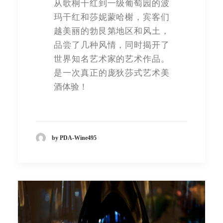
从歌桐干红到一级葡萄园的波
玛干红和莎妮蒙哈榭，宾客们
越美丽的勃艮第地区和风土，
品尝了几种风情，同时揭开了
世界知名艺术家的艺术作品。
是一次真正的庞狄莎式艺术美
酒体验！
by PDA-Wine495