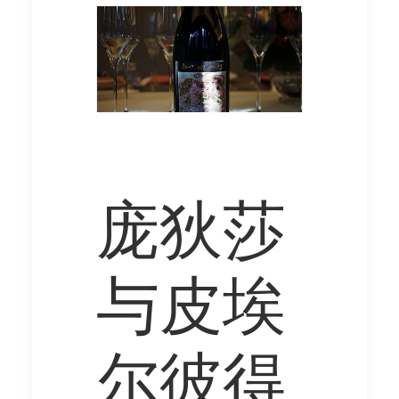
庞狄莎
与皮埃
尔彼得