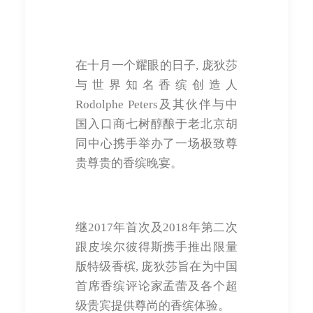
在十月一个耀眼的日子, 庞狄莎
与世界知名香缤创造人
Rodolphe Peters及其伙伴与中
国入口商七树醇酿于老北京胡
同中心携手举办了一场极致尊
贵尊贵的香缤晚宴。
继2017年首次及2018年第二次
跟皮埃尔彼得斯携手推出限量
版特级香槟, 庞狄莎旨在为中国
首席香缤评论家孟蕾及各个超
级贵宾提供尊尚的香缤体验。