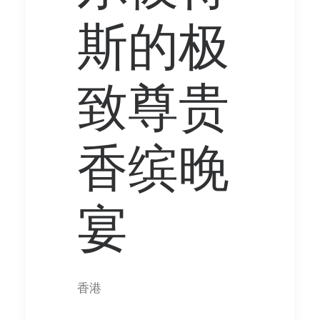
斯的极
致尊贵
香缤晚
宴
香港