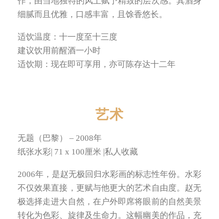
作，由当地独特的风土赋予精致的层次感。其酒身
细腻而且优雅，口感丰富，且馀香悠长。
适饮温度：十一度至十三度
建议饮用前醒酒一小时
适饮期：现在即可享用，亦可陈存达十二年
艺术
无题（巴黎） – 2008年
纸张水彩| 71 x 100厘米 |私人收藏
2006年，是赵无极回归水彩画的标志性年份。水彩
不仅效果直接，更赋与他更大的艺术自由度。赵无
极选择走进大自然，在户外即席将眼前的自然美景
转化为色彩、旋律及生命力。这幅幽美的作品，充