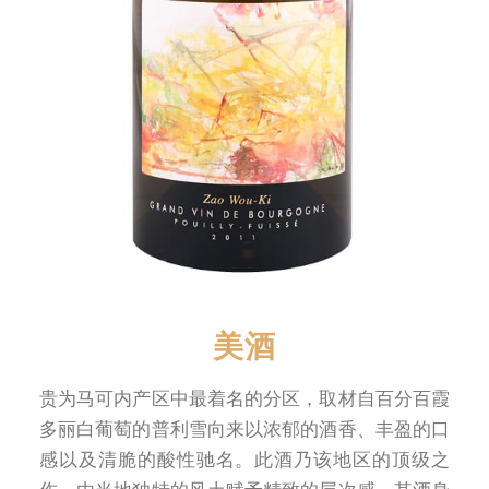
美酒
贵为马可内产区中最着名的分区，取材自百分百霞
多丽白葡萄的普利雪向来以浓郁的酒香、丰盈的口
感以及清脆的酸性驰名。此酒乃该地区的顶级之