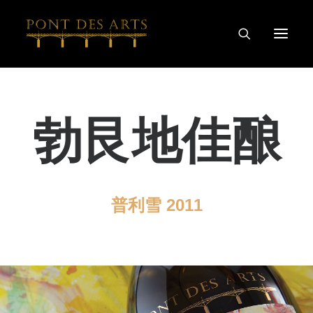
主页
勃艮地佳酿
我们的故事
艺术家
酿酒师
葡萄酒及烈酒系列
普利雪 2011
特别合作
探索
联系我们
隐私和COOKIE政策