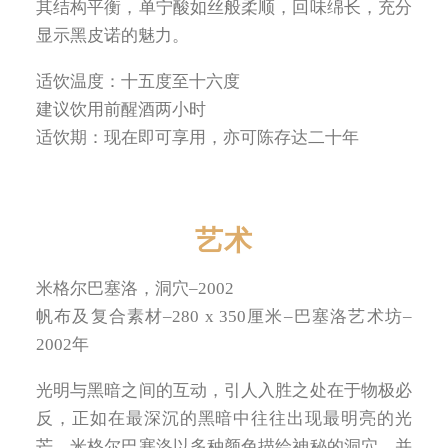
其结构平衡，单宁酸如丝般柔顺，回味绵长，充分
显示黑皮诺的魅力。
适饮温度：十五度至十六度
建议饮用前醒酒两小时
适饮期：现在即可享用，亦可陈存达二十年
艺术
米格尔巴塞洛，洞穴–2002
帆布及复合素材–280 x 350厘米–巴塞洛艺术坊–
2002年
光明与黑暗之间的互动，引人入胜之处在于物极必
反，正如在最深沉的黑暗中往往出现最明亮的光
芒。米格尔巴塞洛以多种颜色描绘神秘的洞穴，并