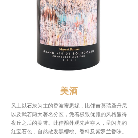
美酒
风土以石灰为主的香波蜜思妮，比邻吉莫瑞圣丹尼
以及武若两大著名分区，凭着极致优雅的风格赢得
夜丘之后的美誉。此佳酿外观先声夺人，呈闪亮的
红宝石色，自然散发黑樱桃、香料及紫罗兰香味。