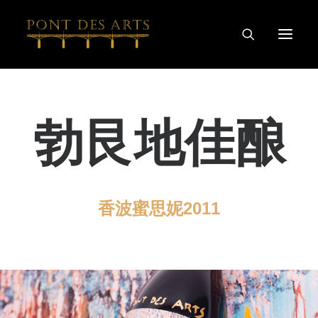
主页
勃艮地佳酿
我们的故事
艺术家
酿酒师
葡萄酒及烈酒系列
香波蜜思妮2011
特别合作
探索
联系我们
隐私和COOKIE政策