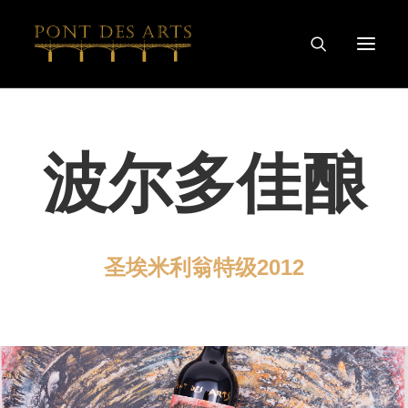
主页
波尔多佳酿
我们的故事
艺术家
酿酒师
葡萄酒及烈酒系列
圣埃米利翁特级2012
特别合作
探索
联系我们
隐私和COOKIE政策