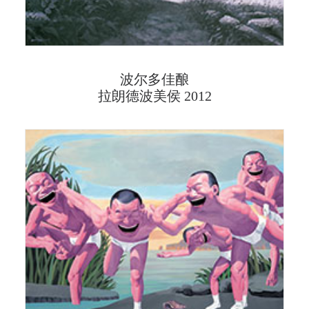
波尔多佳酿
拉朗德波美侯 2012