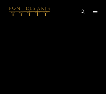
主页
我们的故事
艺术家
酿酒师
葡萄酒及烈酒系列
特别合作
探索
联系我们
隐私和COOKIE政策