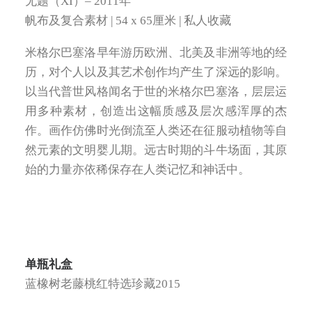
无题（XI）– 2011年
帆布及复合素材 | 54 x 65厘米 | 私人收藏
米格尔巴塞洛早年游历欧洲、北美及非洲等地的经
历，对个人以及其艺术创作均产生了深远的影响。
以当代普世风格闻名于世的米格尔巴塞洛，层层运
用多种素材，创造出这幅质感及层次感浑厚的杰
作。画作仿佛时光倒流至人类还在征服动植物等自
然元素的文明婴儿期。远古时期的斗牛场面，其原
始的力量亦依稀保存在人类记忆和神话中。
单瓶礼盒
蓝橡树老藤桃红特选珍藏2015