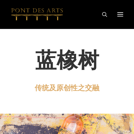
主页
蓝橡树
我们的故事
艺术家
酿酒师
葡萄酒及烈酒系列
传统及原创性之交融
特别合作
探索
联系我们
隐私和COOKIE政策