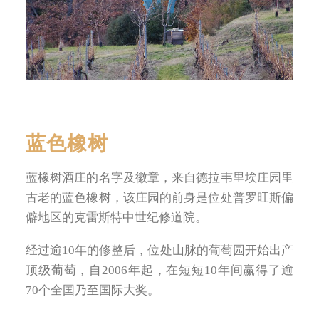
蓝色橡树
蓝橡树酒庄的名字及徽章，来自德拉韦里埃庄园里
古老的蓝色橡树，该庄园的前身是位处普罗旺斯偏
僻地区的克雷斯特中世纪修道院。
经过逾10年的修整后，位处山脉的葡萄园开始出产
顶级葡萄，自2006年起，在短短10年间赢得了逾
70个全国乃至国际大奖。