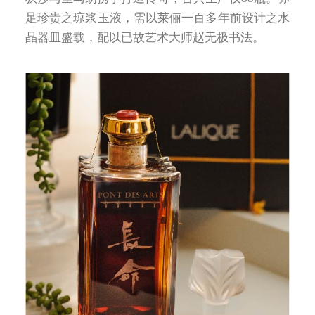
足珍贵之琼浆玉液，需以莱俪一百多年前设计之水
晶器皿盛载，配以已故艺术大师赵无极书法。