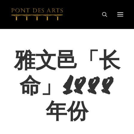
主页
雅文邑「长
我们的故事
艺术家
命」1888
酿酒师
葡萄酒及烈酒系列
特别合作
年份
探索
联系我们
隐私和COOKIE政策