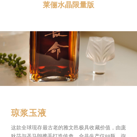
莱俪水晶限量版
条款及细则
琼浆玉液
这款全球现存最古老的雅文邑极具收藏价值，由庞
狄莎与圣马朗携手打造传奇，合共生产仅88瓶。弥