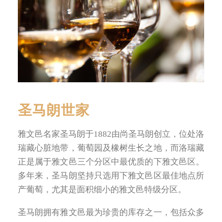
圣马朗世家
雅文邑名家圣马朗于1882由尚圣马朗创立，位处洛
瑞藏心脏地带，葡萄园及橡树生长之地，而洛瑞藏
正是属于雅文邑三个分区中最优质的下雅文邑区。
多年来，圣马朗坚持只选用下雅文邑区最佳地点所
产葡萄，尤其是面积细小的雅文邑特级分区。
圣马朗拥有雅文邑最为珍贵的库存之一，包括众多