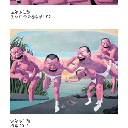
条款及细则
波尔多佳酿
夜圣乔治特选珍藏2012
波尔多佳酿
梅索 2012