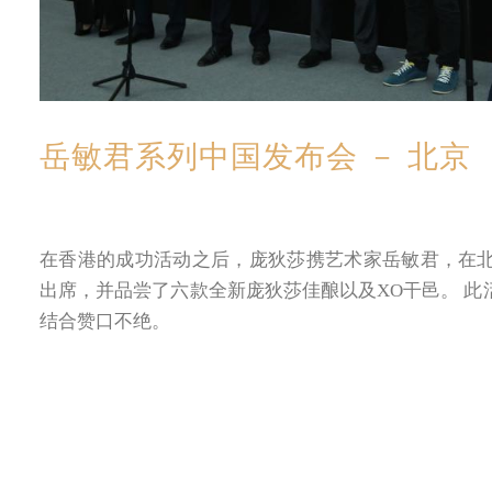
岳敏君系列中国发布会 － 北京
在香港的成功活动之后，庞狄莎携艺术家岳敏君，在北京
出席，并品尝了六款全新庞狄莎佳酿以及XO干邑。 
结合赞口不绝。